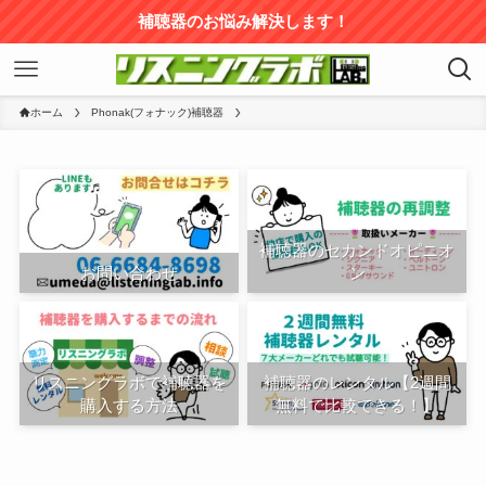
補聴器のお悩み解決します！
ホーム
Phonak(フォナック)補聴器
補聴器のセカンドオピニオ
お問い合わせ
ン
リスニングラボで補聴器を
補聴器のレンタル【2週間
購入する方法
無料で比較できる！】