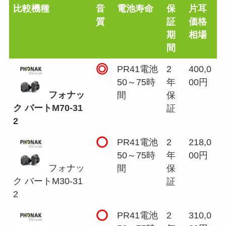
比較機種
音
電池寿命
保
片耳
質
証
価格
期
相場
間
PR41電池
2
400,0
50～75時
年
00円
フォナッ
間
保
ク バートM70-31
証
2
PR41電池
2
218,0
50～75時
年
00円
フォナッ
間
保
ク バートM30-31
証
2
PR41電池
2
310,0