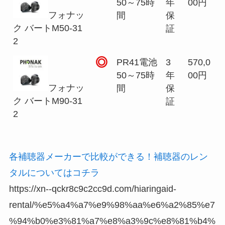
50～75時
年
00円
フォナッ
間
保
ク バートM50-31
証
2
PR41電池
3
570,0
50～75時
年
00円
フォナッ
間
保
ク バートM90-31
証
2
各補聴器メーカーで比較ができる！補聴器のレン
タルについてはコチラ
https://xn--qckr8c9c2cc9d.com/hiaringaid-
rental/%e5%a4%a7%e9%98%aa%e6%a2%85%e7
%94%b0%e3%81%a7%e8%a3%9c%e8%81%b4%