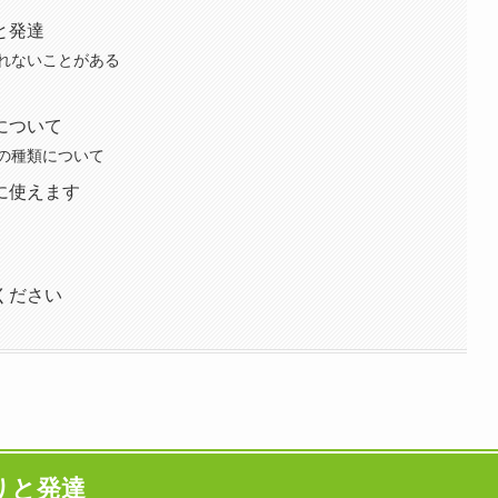
と発達
れないことがある
について
の種類について
に使えます
ください
りと発達