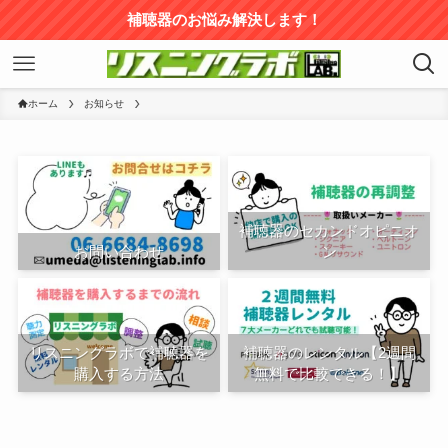
補聴器のお悩み解決します！
ホーム
お知らせ
補聴器のセカンドオピニオ
お問い合わせ
ン
リスニングラボで補聴器を
補聴器のレンタル【2週間
購入する方法
無料で比較できる！】