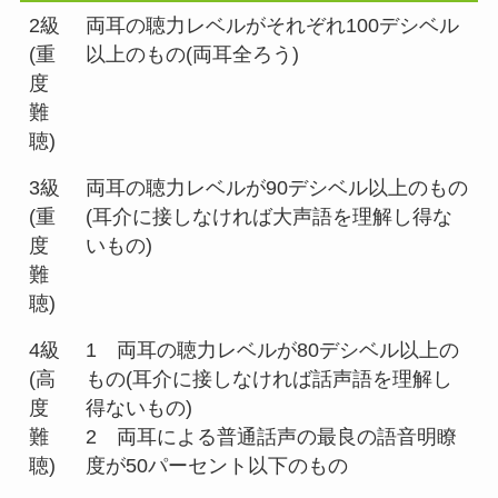
2級
両耳の聴力レベルがそれぞれ100デシベル
(重
以上のもの(両耳全ろう)
度
難
聴)
3級
両耳の聴力レベルが90デシベル以上のもの
(重
(耳介に接しなければ大声語を理解し得な
度
いもの)
難
聴)
4級
1 両耳の聴力レベルが80デシベル以上の
(高
もの(耳介に接しなければ話声語を理解し
度
得ないもの)
難
2 両耳による普通話声の最良の語音明瞭
聴)
度が50パーセント以下のもの