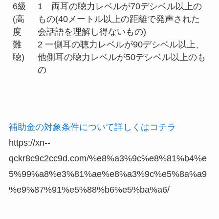
6級
1 両耳の聴力レベルが70デシベル以上の
(高
もの(40メートル以上の距離で発声された
度
会話語を理解し得ないもの)
難
2 一側耳の聴力レベルが90デシベル以上、
聴)
他側耳の聴力レベルが50デシベル以上のも
の
補助金の対象条件について詳しくはコチラ
https://xn--
qckr8c9c2cc9d.com/%e8%a3%9c%e8%81%b4%e
5%99%a8%e3%81%ae%e8%a3%9c%e5%8a%a9
%e9%87%91%e5%88%b6%e5%ba%a6/