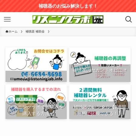
補聴器のお悩み解決します！
ホーム
補聴器 補助金
補聴器のセカンドオピニオ
お問い合わせ
ン
リスニングラボで補聴器を
補聴器のレンタル【2週間
購入する方法
無料で比較できる！】