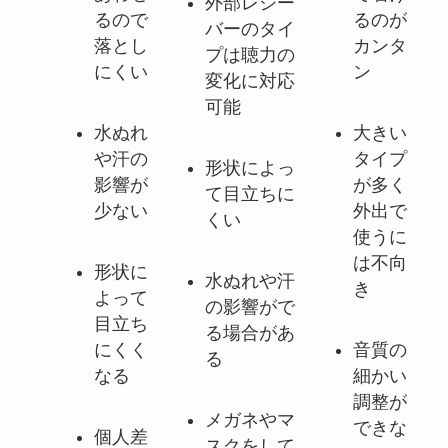
外部レシー
るので
るのが
バーのタイ
落とし
カンタ
プは聴力の
にくい
ン
変化に対応
可能
水ぬれ
大きい
や汗の
タイプ
形状によっ
影響が
が多く
て目立ちに
少ない
外出で
くい
使うに
は不向
形状に
水ぬれや汗
き
よって
の影響がで
目立ち
る場合があ
にくく
音質の
る
なる
細かい
調整が
メガネやマ
できな
個人差
スクをして