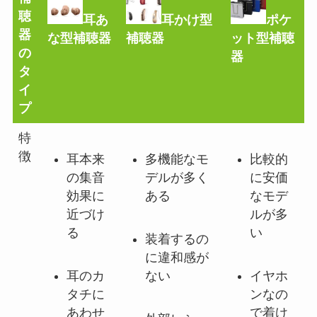
聴
耳あ
耳かけ型
ポケ
器
な型補聴器
補聴器
ット型補聴
の
器
タ
イ
プ
特
徴
耳本来
多機能なモ
比較的
の集音
デルが多く
に安価
効果に
ある
なモデ
近づけ
ルが多
る
い
装着するの
に違和感が
耳のカ
ない
イヤホ
タチに
ンなの
あわせ
で着け