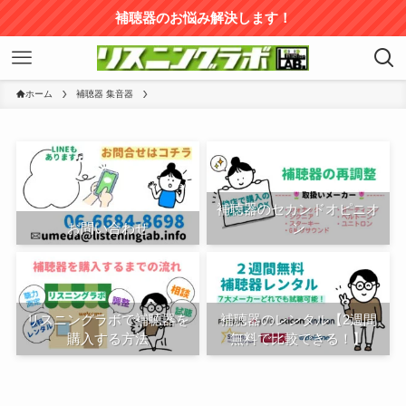
補聴器のお悩み解決します！
ホーム
補聴器 集音器
補聴器のセカンドオピニオ
お問い合わせ
ン
リスニングラボで補聴器を
補聴器のレンタル【2週間
購入する方法
無料で比較できる！】