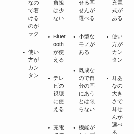
なの
負担
せる耳
充電
で着
は少
せんが
式が
ける
ない
選べる
ある
のが
ラク
Bluet
小型な
使い
ooth
モノが
方が
使い
が使
ある
カン
方が
える
タン
カン
既成な
タン
テレ
ので自
耳あ
ビの
分の耳
なの
視聴
にあう
大き
に使
とは限
さで
える
らない
耳せ
んが
選べ
充電
機能が
る