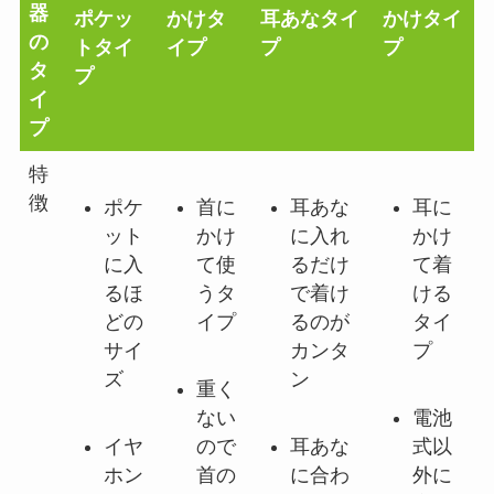
器
ポケッ
かけタ
耳あなタイ
かけタイ
の
トタイ
イプ
プ
プ
タ
プ
イ
プ
特
徴
ポケ
首に
耳あな
耳に
ット
かけ
に入れ
かけ
に入
て使
るだけ
て着
るほ
うタ
で着け
ける
どの
イプ
るのが
タイ
サイ
カンタ
プ
ズ
ン
重く
ない
電池
イヤ
ので
耳あな
式以
ホン
首の
に合わ
外に