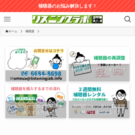
補聴器のお悩み解決します！
ホーム
補聴器
補聴器のセカンドオピニオ
お問い合わせ
ン
リスニングラボで補聴器を
補聴器のレンタル【2週間
購入する方法
無料で比較できる！】