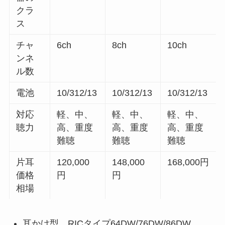
クラ
ス
チャ
6ch
8ch
10ch
ンネ
ル数
電池
10/312/13
10/312/13
10/312/13
対応
軽、中、
軽、中、
軽、中、
聴力
高、重度
高、重度
高、重度
難聴
難聴
難聴
片耳
120,000
148,000
168,000円
価格
円
円
相場
耳かけ型 RICタイプ64DW/76DW/86DW