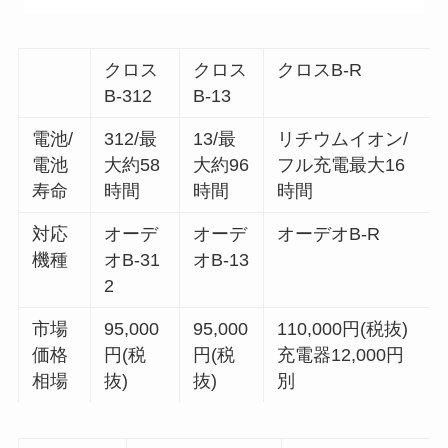
クロス
クロス
クロスB-R
B-312
B-13
電池/
312/最
13/最
リチウムイオン/
電池
大約58
大約96
フル充電最大16
寿命
時間
時間
時間
対応
オーデ
オーデ
オーデオB-R
機種
オB-31
オB-13
2
市場
95,000
95,000
110,000円(税抜)
価格
円(税
円(税
充電器12,000円
相場
抜)
抜)
別