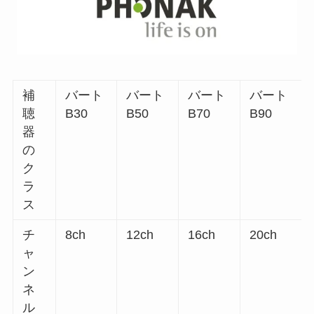
補
バート
バート
バート
バート
聴
B30
B50
B70
B90
器
の
ク
ラ
ス
チ
8ch
12ch
16ch
20ch
ャ
ン
ネ
ル