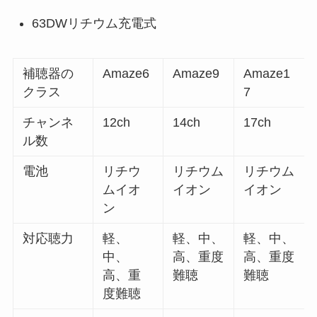
63DWリチウム充電式
補聴器の
Amaze6
Amaze9
Amaze1
クラス
7
チャンネ
12ch
14ch
17ch
ル数
電池
リチウ
リチウム
リチウム
ムイオ
イオン
イオン
ン
対応聴力
軽、
軽、中、
軽、中、
中、
高、重度
高、重度
高、重
難聴
難聴
度難聴