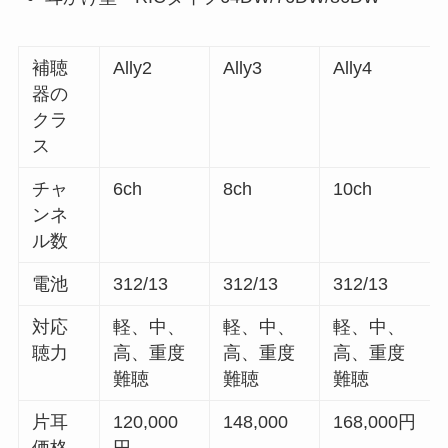
補聴
Ally2
Ally3
Ally4
器の
クラ
ス
チャ
6ch
8ch
10ch
ンネ
ル数
電池
312/13
312/13
312/13
対応
軽、中、
軽、中、
軽、中、
聴力
高、重度
高、重度
高、重度
難聴
難聴
難聴
片耳
120,000
148,000
168,000円
価格
円