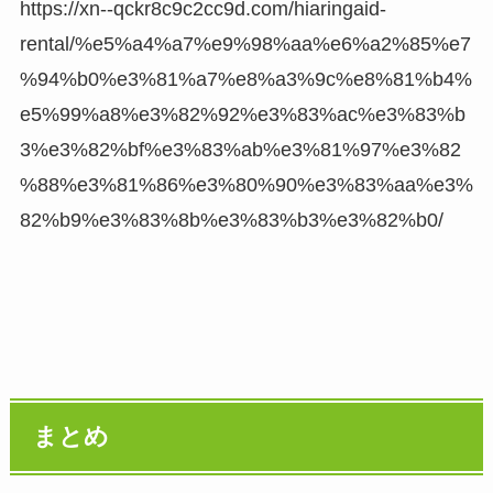
https://xn--qckr8c9c2cc9d.com/hiaringaid-
rental/%e5%a4%a7%e9%98%aa%e6%a2%85%e7
%94%b0%e3%81%a7%e8%a3%9c%e8%81%b4%
e5%99%a8%e3%82%92%e3%83%ac%e3%83%b
3%e3%82%bf%e3%83%ab%e3%81%97%e3%82
%88%e3%81%86%e3%80%90%e3%83%aa%e3%
82%b9%e3%83%8b%e3%83%b3%e3%82%b0/
まとめ