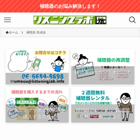
補聴器のお悩み解決します！
ホーム
補聴器 助成金
補聴器のセカンドオピニオ
お問い合わせ
ン
リスニングラボで補聴器を
補聴器のレンタル【2週間
購入する方法
無料で比較できる！】