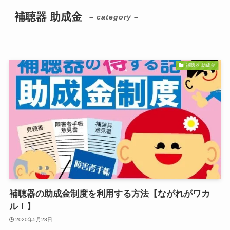
補聴器 助成金
– category –
補聴器 助成金
補聴器の助成金制度を利用する方法【ながれがワカ
ル！】
2020年5月28日