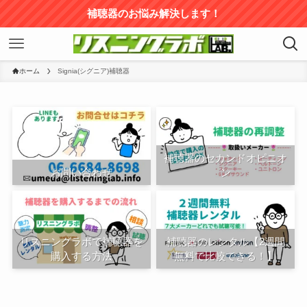
補聴器のお悩み解決します！
ホーム
Signia(シグニア)補聴器
補聴器のセカンドオピニオ
お問い合わせ
ン
リスニングラボで補聴器を
補聴器のレンタル【2週間
購入する方法
無料で比較できる！】