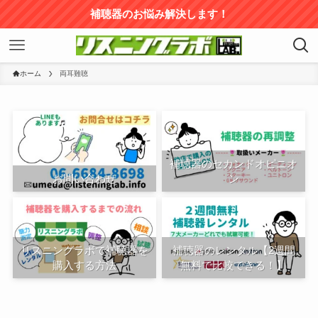
補聴器のお悩み解決します！
ホーム
両耳難聴
補聴器のセカンドオピニオ
お問い合わせ
ン
リスニングラボで補聴器を
補聴器のレンタル【2週間
購入する方法
無料で比較できる！】