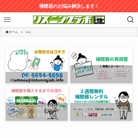
補聴器のお悩み解決します！
ホーム
key
補聴器のセカンドオピニオ
お問い合わせ
ン
リスニングラボで補聴器を
補聴器のレンタル【2週間
購入する方法
無料で比較できる！】